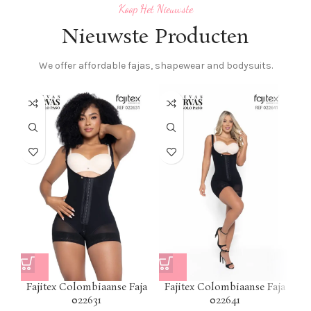
Koop Het Nieuwste
Nieuwste Producten
We offer affordable fajas, shapewear and bodysuits.
F
Fajitex Colombiaanse Faja
Fajitex Colombiaanse Faja
022631
022641