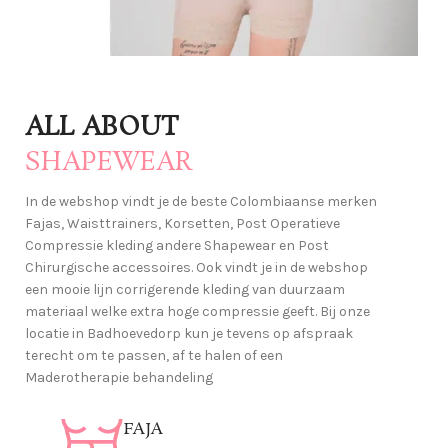
And more
Post
ALL ABOUT
Chirurgische
SHAPEWEAR
Accessories
In de webshop vindt je de beste Colombiaanse merken
voor spoedig herstel
Fajas, Waisttrainers, Korsetten, Post Operatieve
Lees verder
Compressie kleding andere Shapewear en Post
Chirurgische accessoires. Ook vindt je in de webshop
een mooie lijn corrigerende kleding van duurzaam
materiaal welke extra hoge compressie geeft. Bij onze
locatie in Badhoevedorp kun je tevens op afspraak
terecht om te passen, af te halen of een
Maderotherapie behandeling
FAJA