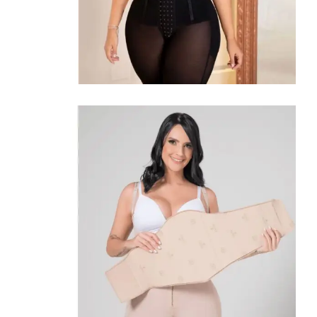
Shapewear
Omarm
Uw
Rondingen
Hoge compressie fajas
Winkel Bekijken