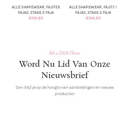
A
ALLE SHAPEWEAR
,
FAJITEX
ALLE SHAPEWEAR
,
FAJITEX
FAJAS
,
STAGE 2 FAJA
FAJAS
,
STAGE 2 FAJA
€
119,95
€
124,95
Get a Little Closer
Word Nu Lid Van Onze
Nieuwsbrief
Dan blijf je op de hoogte van aanbiedingen en nieuwe
producten