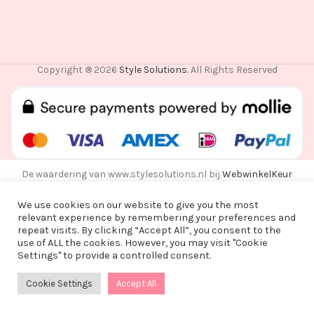
Copyright ® 2026
Style Solutions
. All Rights Reserved
De waardering van www.stylesolutions.nl bij
WebwinkelKeur
Reviews
is 8.6/10 gebaseerd op 25 reviews.
We use cookies on our website to give you the most
relevant experience by remembering your preferences and
repeat visits. By clicking “Accept All”, you consent to the
use of ALL the cookies. However, you may visit "Cookie
Vanwege een korte vakantie worden alle
Settings" to provide a controlled consent.
bestellingen vanaf alle bestellingen vanaf
maandag 3 augustus na 15:00 pas op woensdag
Cookie Settings
Accept All
0
12 augustus verzonden!
Shop
Wishlist
Cart
My account