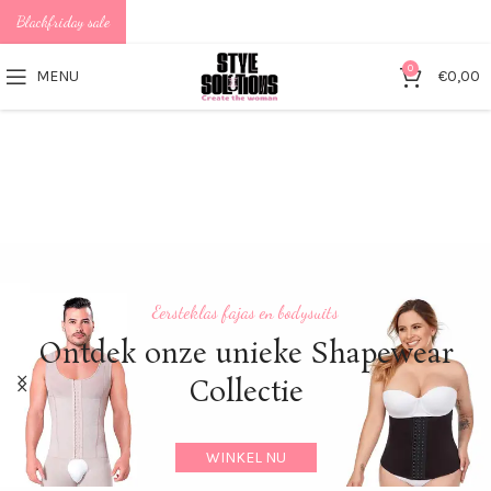
Blackfriday sale
0
MENU
€
0,00
Eersteklas fajas en bodysuits
Nieuwst
Ontdek onze unieke Shapewear
Collectie
WINKEL NU