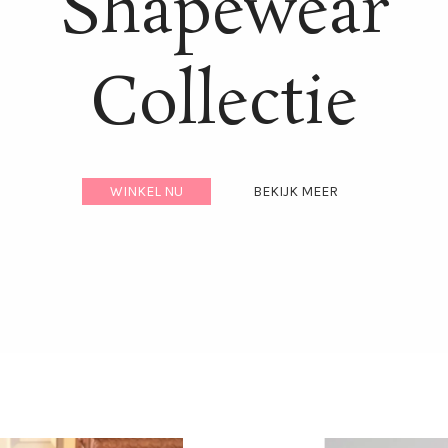
Shapewear
Collectie
WINKEL NU
BEKIJK MEER