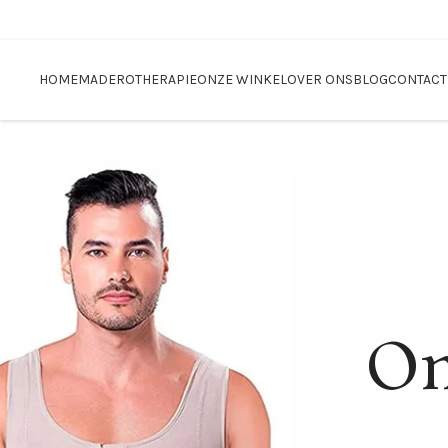
Blackfriday sale
HOME
MADEROTHERAPIE
ONZE WINKEL
OVER ONS
BLOG
CONTACT
On