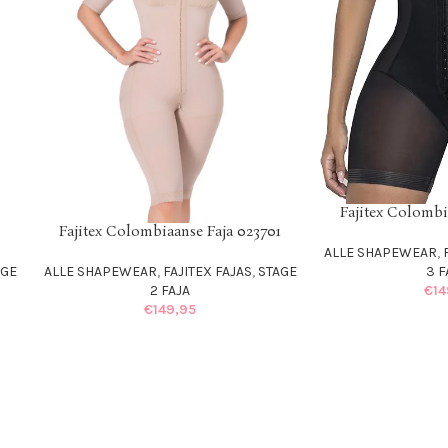
Fajitex Colombi
SELECT OPTIONS
ALLE SHAPEWEAR
,
2 
€
12
Fajitex Colombiaanse Faja 502536
SELECT OPTIONS
1
ALLE SHAPEWEAR
,
FAJITEX FAJAS
,
STAGE
3 FAJAS
AGE
€
149,95