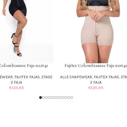
 Colombiaanse Faja 021641
Fajitex Colombiaanse Faja 02370
IONS
SELECT OPTIONS
PEWEAR
,
FAJITEX FAJAS
,
STAGE
ALLE SHAPEWEAR
,
FAJITEX FAJAS
,
ST
2 FAJA
2 FAJA
€
129,95
€
149,95