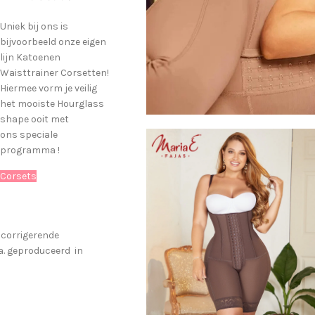
Uniek bij ons is
bijvoorbeeld onze eigen
lijn Katoenen
Waisttrainer Corsetten!
Hiermee vorm je veilig
het mooiste Hourglass
shape ooit met
ons speciale
programma !
Corsets
, corrigerende
a. geproduceerd in