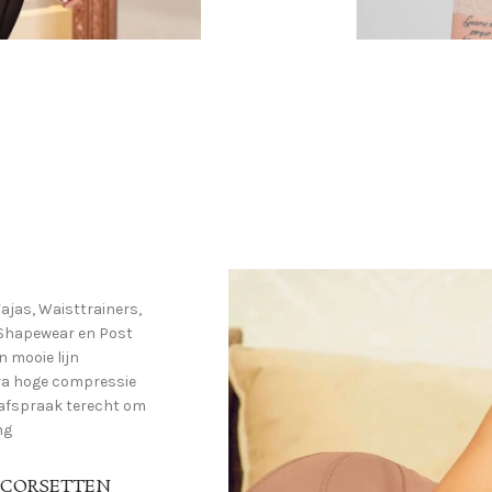
And more
Post
Chirurgisch
Accessories
voor spoedig herstel
Lees verder
ajas, Waisttrainers,
 Shapewear en Post
n mooie lijn
tra hoge compressie
p afspraak terecht om
ng
CORSETTEN