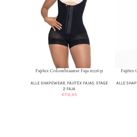
ja 022631
Fajitex Colombiaanse Faja 022641
Fajitex
SELECT OPTIONS
SELECT OPT
FAJAS
,
STAGE
ALLE SHAPEWEAR
,
FAJITEX FAJAS
,
STAGE
ALLE SHA
2 FAJA
€
124,95