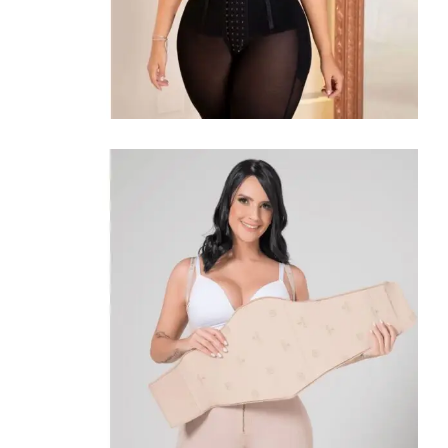
Shapewear
Omarm
Uw
Rondingen
Hoge compressie fajas
Winkel Bekijken