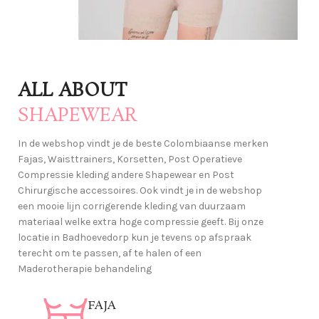
And more
Post
ALL ABOUT
Chirurgische
SHAPEWEAR
Accessories
In de webshop vindt je de beste Colombiaanse merken
voor spoedig herstel
Fajas, Waisttrainers, Korsetten, Post Operatieve
Lees verder
Compressie kleding andere Shapewear en Post
Chirurgische accessoires. Ook vindt je in de webshop
een mooie lijn corrigerende kleding van duurzaam
materiaal welke extra hoge compressie geeft. Bij onze
locatie in Badhoevedorp kun je tevens op afspraak
terecht om te passen, af te halen of een
Maderotherapie behandeling
FAJA