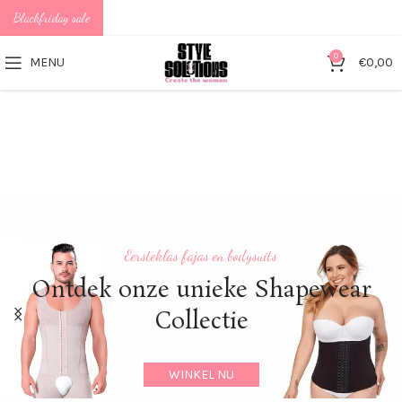
Blackfriday sale
0
MENU
€
0,00
Eersteklas fajas en bodysuits
Nieuwst
Ontdek onze unieke Shapewear
Collectie
WINKEL NU