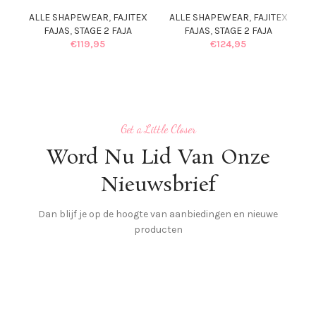
A
ALLE SHAPEWEAR
,
FAJITEX
ALLE SHAPEWEAR
,
FAJITEX
FAJAS
,
STAGE 2 FAJA
FAJAS
,
STAGE 2 FAJA
€
119,95
€
124,95
Get a Little Closer
Word Nu Lid Van Onze
Nieuwsbrief
Dan blijf je op de hoogte van aanbiedingen en nieuwe
producten