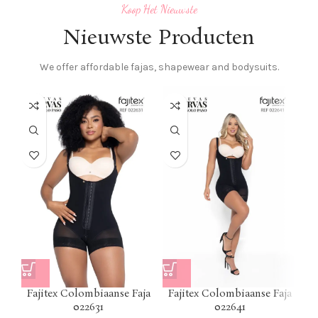
Koop Het Nieuwste
Nieuwste Producten
We offer affordable fajas, shapewear and bodysuits.
F
Fajitex Colombiaanse Faja
Fajitex Colombiaanse Faja
022631
022641