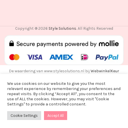
Copyright ® 2026
Style Solutions
. All Rights Reserved
De waardering van www.stylesolutions.nl bij
WebwinkelKeur
Reviews
is 8.6/10 gebaseerd op 25 reviews.
We use cookies on our website to give you the most
relevant experience by remembering your preferences and
repeat visits. By clicking “Accept All”, you consent to the
use of ALL the cookies. However, you may visit "Cookie
Vanwege een korte vakantie worden alle
Settings" to provide a controlled consent.
bestellingen vanaf alle bestellingen vanaf
maandag 3 augustus na 15:00 pas op woensdag
Cookie Settings
Accept All
0
12 augustus verzonden!
Shop
Wishlist
Cart
My account