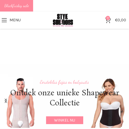
Blackfriday sale
0
MENU
€
0,00
Eersteklas fajas en bodysuits
Nieuwst
Ontdek onze unieke Shapewear
Collectie
WINKEL NU