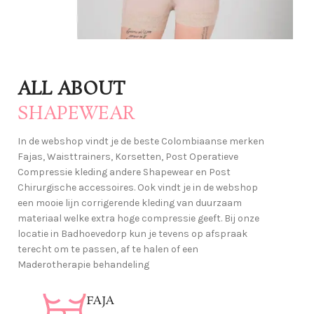
And more
Post
ALL ABOUT
Chirurgische
SHAPEWEAR
Accessories
In de webshop vindt je de beste Colombiaanse merken
voor spoedig herstel
Fajas, Waisttrainers, Korsetten, Post Operatieve
Lees verder
Compressie kleding andere Shapewear en Post
Chirurgische accessoires. Ook vindt je in de webshop
een mooie lijn corrigerende kleding van duurzaam
materiaal welke extra hoge compressie geeft. Bij onze
locatie in Badhoevedorp kun je tevens op afspraak
terecht om te passen, af te halen of een
Maderotherapie behandeling
FAJA