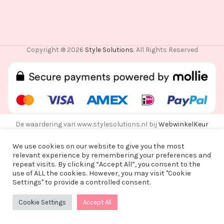
Copyright ® 2026
Style Solutions
. All Rights Reserved
De waardering van www.stylesolutions.nl bij
WebwinkelKeur
Reviews
is 8.6/10 gebaseerd op 25 reviews.
We use cookies on our website to give you the most
relevant experience by remembering your preferences and
repeat visits. By clicking “Accept All”, you consent to the
use of ALL the cookies. However, you may visit "Cookie
Vanwege een korte vakantie worden alle
Settings" to provide a controlled consent.
bestellingen vanaf alle bestellingen vanaf
maandag 3 augustus na 15:00 pas op woensdag
Cookie Settings
Accept All
0
12 augustus verzonden!
Shop
Wishlist
Cart
My account