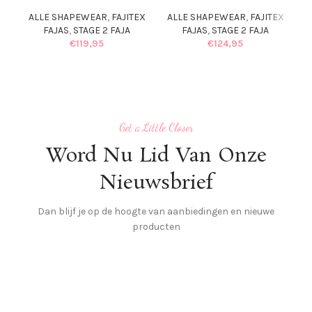
A
ALLE SHAPEWEAR
,
FAJITEX
ALLE SHAPEWEAR
,
FAJITEX
FAJAS
,
STAGE 2 FAJA
FAJAS
,
STAGE 2 FAJA
€
119,95
€
124,95
Get a Little Closer
Word Nu Lid Van Onze
Nieuwsbrief
Dan blijf je op de hoogte van aanbiedingen en nieuwe
producten