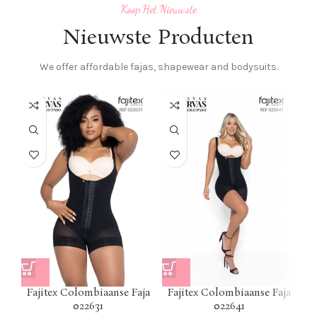
Koop Het Nieuwste
Nieuwste Producten
We offer affordable fajas, shapewear and bodysuits.
F
Fajitex Colombiaanse Faja
Fajitex Colombiaanse Faja
022631
022641