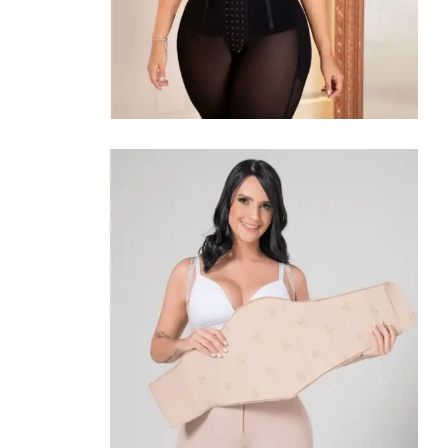
Shapewear
Omarm
Uw
Rondingen
Hoge compressie fajas
Winkel Bekijken