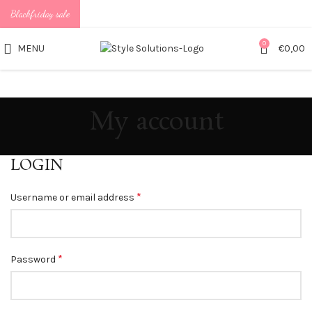
Blackfriday sale
0
MENU
€
0,00
My account
LOGIN
*
Username or email address
*
Password