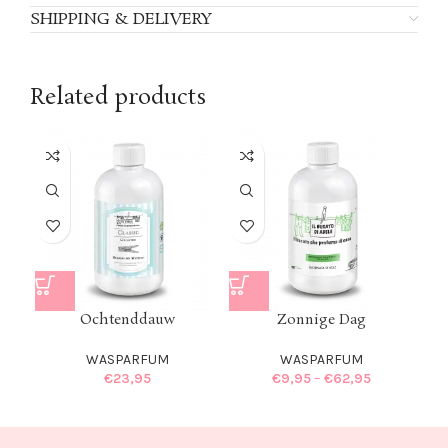
SHIPPING & DELIVERY
Related products
SOL
U
Ochtenddauw
Zonnige Dag
WASPARFUM
WASPARFUM
€
23,95
€
9,95
–
€
62,95