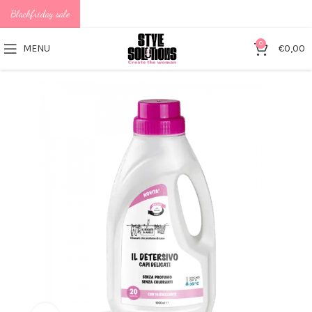
Blackfriday sale
0
MENU
€
0,00