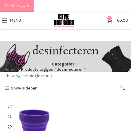
Blackfriday sale
0
MENU
€
0,00
desinfecteren
Categories
Home
Products tagged “desinfecteren”
Showing the single result
Show sidebar