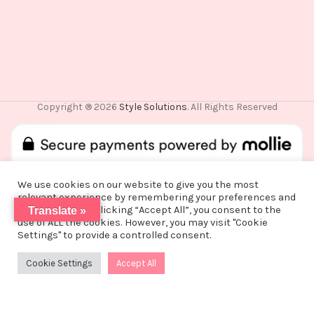
Copyright ® 2026
Style Solutions
. All Rights Reserved
We use cookies on our website to give you the most
relevant experience by remembering your preferences and
repeat visits. By clicking “Accept All”, you consent to the
Translate »
De waardering van www.stylesolutions.nl bij
WebwinkelKeur
use of ALL the cookies. However, you may visit "Cookie
Reviews
is 8.6/10 gebaseerd op 25 reviews.
Vanwege een korte vakantie worden alle
Settings" to provide a controlled consent.
bestellingen vanaf alle bestellingen vanaf
maandag 3 augustus na 15:00 pas op woensdag
Cookie Settings
Accept All
0
12 augustus verzonden!
Shop
Filters
Wishlist
Cart
My account