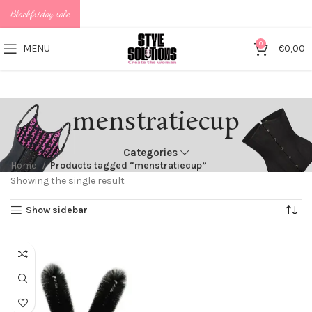
Blackfriday sale
0
MENU
€
0,00
menstratiecup
Categories
Home
Products tagged “menstratiecup”
Showing the single result
Show sidebar