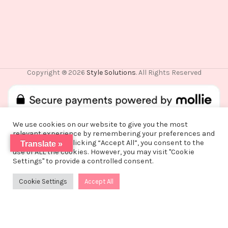
Copyright ® 2026
Style Solutions
. All Rights Reserved
We use cookies on our website to give you the most
relevant experience by remembering your preferences and
repeat visits. By clicking “Accept All”, you consent to the
Translate »
De waardering van www.stylesolutions.nl bij
WebwinkelKeur
use of ALL the cookies. However, you may visit "Cookie
Vanwege een korte vakantie worden alle
Reviews
is 8.6/10 gebaseerd op 25 reviews.
Settings" to provide a controlled consent.
bestellingen vanaf alle bestellingen vanaf
maandag 3 augustus na 15:00 pas op woensdag
Cookie Settings
Accept All
0
12 augustus verzonden!
Shop
Filters
Wishlist
Cart
My account