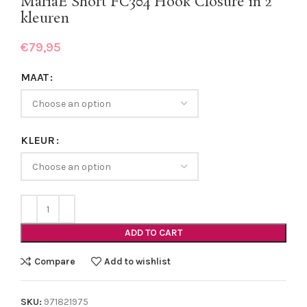
MariaE Short FC304 Hook Closure in 2
kleuren
€
79,95
MAAT
KLEUR
ADD TO CART
Compare
Add to wishlist
SKU:
971821975