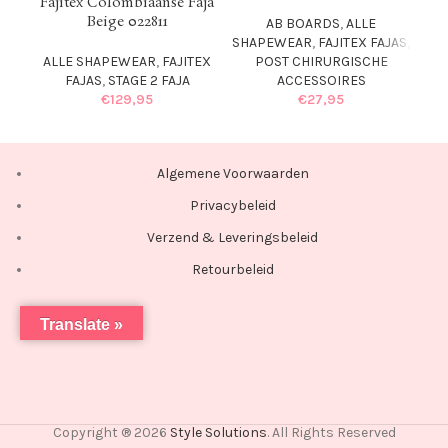
Fajitex Colombiaanse Faja
Fa
Beige 022811
AB BOARDS
,
ALLE
SHAPEWEAR
,
FAJITEX FAJAS
,
ALLE SHAPEWEAR
,
FAJITEX
AL
POST CHIRURGISCHE
FAJAS
,
STAGE 2 FAJA
ACCESSOIRES
€
129,95
€
27,95
Algemene Voorwaarden
Privacybeleid
Verzend & Leveringsbeleid
Retourbeleid
Translate »
Copyright ® 2026
Style Solutions
. All Rights Reserved