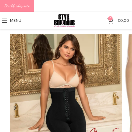
Blackfriday sale
0
MENU
€
0,00