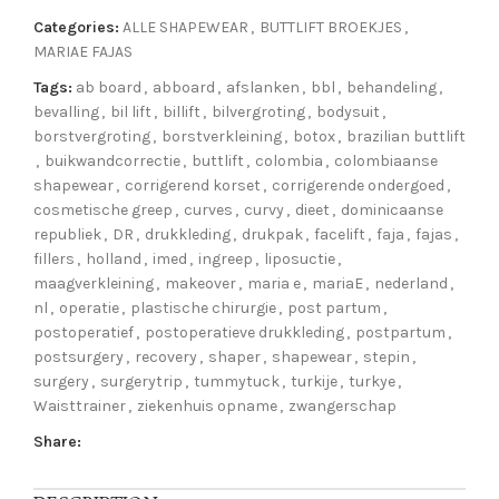
Categories:
ALLE SHAPEWEAR
,
BUTTLIFT BROEKJES
,
MARIAE FAJAS
Tags:
ab board
,
abboard
,
afslanken
,
bbl
,
behandeling
,
bevalling
,
bil lift
,
billift
,
bilvergroting
,
bodysuit
,
borstvergroting
,
borstverkleining
,
botox
,
brazilian buttlift
,
buikwandcorrectie
,
buttlift
,
colombia
,
colombiaanse
shapewear
,
corrigerend korset
,
corrigerende ondergoed
,
cosmetische greep
,
curves
,
curvy
,
dieet
,
dominicaanse
republiek
,
DR
,
drukkleding
,
drukpak
,
facelift
,
faja
,
fajas
,
fillers
,
holland
,
imed
,
ingreep
,
liposuctie
,
maagverkleining
,
makeover
,
maria e
,
mariaE
,
nederland
,
nl
,
operatie
,
plastische chirurgie
,
post partum
,
postoperatief
,
postoperatieve drukkleding
,
postpartum
,
postsurgery
,
recovery
,
shaper
,
shapewear
,
stepin
,
surgery
,
surgerytrip
,
tummytuck
,
turkije
,
turkye
,
Waisttrainer
,
ziekenhuis opname
,
zwangerschap
Share: