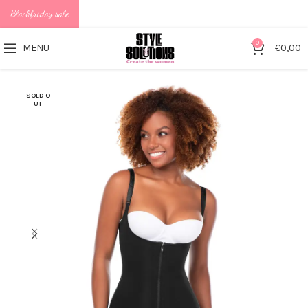
Blackfriday sale
0
MENU
€
0,00
SOLD O
UT