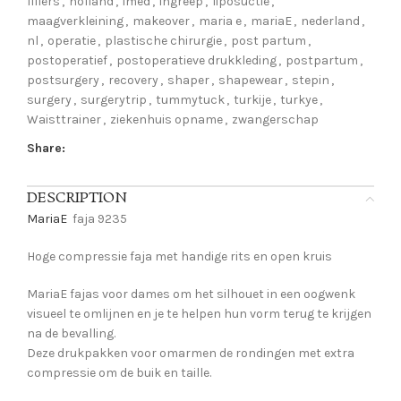
fillers
,
holland
,
imed
,
ingreep
,
liposuctie
,
maagverkleining
,
makeover
,
maria e
,
mariaE
,
nederland
,
nl
,
operatie
,
plastische chirurgie
,
post partum
,
postoperatief
,
postoperatieve drukkleding
,
postpartum
,
postsurgery
,
recovery
,
shaper
,
shapewear
,
stepin
,
surgery
,
surgerytrip
,
tummytuck
,
turkije
,
turkye
,
Waisttrainer
,
ziekenhuis opname
,
zwangerschap
Share:
DESCRIPTION
MariaE
faja 9235
Hoge compressie faja met handige rits en open kruis
MariaE fajas voor dames om het silhouet in een oogwenk
visueel te omlijnen en je te helpen hun vorm terug te krijgen
na de bevalling.
Deze drukpakken voor omarmen de rondingen met extra
compressie om de buik en taille.