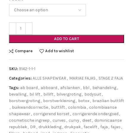
ADD TO CART
Compare
Add to wishlist
SKU:
9142-1-1-1
Categories:
ALLE SHAPEWEAR
,
MARIAE FAJAS
,
STAGE 2 FAJA
Tags:
ab board
,
abboard
,
afslanken
,
bbl
,
behandeling
,
bevalling
,
bil lift
,
billift
,
bilvergroting
,
bodysuit
,
borstvergroting
,
borstverkleining
,
botox
,
brazilian buttlift
,
buikwandcorrectie
,
buttlift
,
colombia
,
colombiaanse
shapewear
,
corrigerend korset
,
corrigerende ondergoed
,
cosmetische ingreep
,
curves
,
curvy
,
dieet
,
dominicaanse
republiek
,
DR
,
drukkleding
,
drukpak
,
facelift
,
faja
,
fajas
,