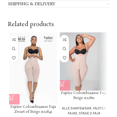
SHIPPING & DELIVERY
Related products
Fajitex Colombiaanse Faja
Fa
Beige 022811
Fajitex Colombiaanse Faja
ALLE SHAPEWEAR
,
FAJITEX
AL
Zwart of Beige 022841
FAJAS
,
STAGE 2 FAJA