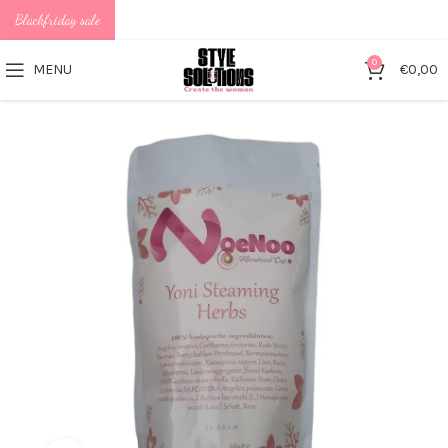
Blackfriday sale
0
MENU
€
0,00