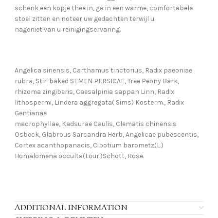
schenk een kopje thee in, ga in een warme, comfortabele
stoel zitten en noteer uw gedachten terwijl u
nageniet van u reinigingservaring.
Angelica sinensis, Carthamus tinctorius, Radix paeoniae
rubra, Stir-baked SEMEN PERSICAE, Tree Peony Bark,
rhizoma zingiberis, Caesalpinia sappan Linn, Radix
lithospermi, Lindera aggregata( Sims) Kosterm., Radix
Gentianae
macrophyllae, Kadsurae Caulis, Clematis chinensis
Osbeck, Glabrous Sarcandra Herb, Angelicae pubescentis,
Cortex acanthopanacis, Cibotium barometz(L.)
Homalomena occulta(Lour.)Schott, Rose.
ADDITIONAL INFORMATION