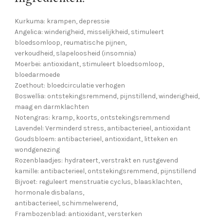
Kurkuma: krampen, depressie
Angelica: winderigheid, misselijkheid, stimuleert
bloedsomloop, reumatische pijnen,
verkoudheid, slapeloosheid (insomnia)
Moerbei: antioxidant, stimuleert bloedsomloop,
bloedarmoede
Zoethout: bloedcirculatie verhogen
Boswellia: ontstekingsremmend, pijnstillend, winderigheid,
maag en darmklachten
Notengras: kramp, koorts, ontstekingsremmend
Lavendel: Verminderd stress, antibacterieel, antioxidant
Goudsbloem: antibacterieel, antioxidant, litteken en
wondgenezing
Rozenblaadjes: hydrateert, verstrakt en rustgevend
kamille: antibacterieel, ontstekingsremmend, pijnstillend
Bijvoet: reguleert menstruatie cyclus, blaasklachten,
hormonale disbalans,
antibacterieel, schimmelwerend,
Frambozenblad: antioxidant, versterken