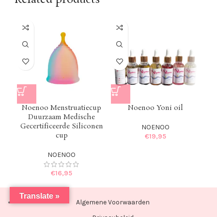
SOL
U
Noenoo Menstruatiecup
Noenoo Yoni oil
N
Duurzaam Medische
Gecertificeerde Siliconen
NOENOO
cup
€
19,95
NOENOO
€
16,95
Translate »
Algemene Voorwaarden