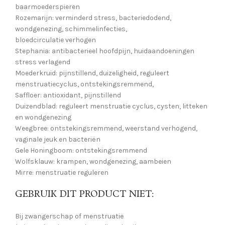
baarmoederspieren
Rozemarijn: verminderd stress, bacteriedodend,
wondgenezing, schimmelinfecties,
bloedcirculatie verhogen
Stephania: antibacterieel hoofdpijn, huidaandoeningen
stress verlagend
Moederkruid: pijnstillend, duizeligheid, reguleert
menstruatiecyclus, ontstekingsremmend,
Saffloer: antioxidant, pijnstillend
Duizendblad: reguleert menstruatie cyclus, cysten, litteken
en wondgenezing
Weegbree: ontstekingsremmend, weerstand verhogend,
vaginale jeuk en bacteriën
Gele Honingboom: ontstekingsremmend
Wolfsklauw: krampen, wondgenezing, aambeien
Mirre: menstruatie reguleren
GEBRUIK DIT PRODUCT NIET:
Bij zwangerschap of menstruatie