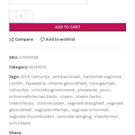
ADD TO CART
Compare
Add to wishlist
SKU:
379511138
Category:
NOENOO
Tags:
100% natturlijk
,
antibacterieel
,
bacteriele vaginose
,
cysten
,
fayawatra
,
intieme gezondheid
,
nare geurtjes
,
natuurlijk
,
ontstekingsremmend
,
phwaarde
,
psos
,
schimmelinfecties libido
,
steam
,
steam herbs
,
steamherbs
,
stoomkruiden
,
vaginale droogheid
,
vaginale
gezondheid
,
vaginale infecties
,
vaginale schimmel
,
vaginale stoomkruiden
,
vaninale reiniging
,
vleesbomen
,
yoni steam
Share: