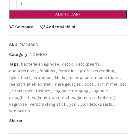
ADD TO CART
Compare
Add to wishlist
SKU:
21224890
Category:
NOENOO
Tags:
bacteriele vaginose
,
detox
,
detoxpearls
,
endometriose
,
feminax
,
femistick
,
gratis verzending
,
hydrateert
,
krampen
,
libido
,
menopause
,
menstruatie
,
menstruatieklachten
,
nare geurtjes
,
pcos
,
schimmel
,
set
,
starterset
,
toxines
,
vagina verjonging
,
vaginale
droogheid
,
vaginale schimmel
,
vaginale verstrakking
,
vaginose
,
verstrakking stick
,
yoni
,
yonidetoxpearls
,
yonipearls
Share: