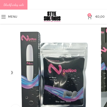
Blackfriday sale
0
MENU
€
0,00