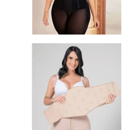
Shapewear
Omarm
Uw
Rondingen
Hoge compressie fajas
Winkel Bekijken