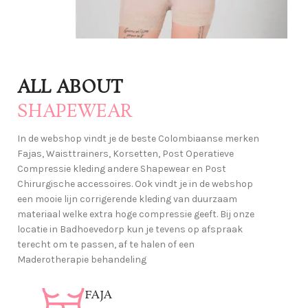
And more
Post
ALL ABOUT
Chirurgische
SHAPEWEAR
Accessories
In de webshop vindt je de beste Colombiaanse merken
voor spoedig herstel
Fajas, Waisttrainers, Korsetten, Post Operatieve
Lees verder
Compressie kleding andere Shapewear en Post
Chirurgische accessoires. Ook vindt je in de webshop
een mooie lijn corrigerende kleding van duurzaam
materiaal welke extra hoge compressie geeft. Bij onze
locatie in Badhoevedorp kun je tevens op afspraak
terecht om te passen, af te halen of een
Maderotherapie behandeling
FAJA