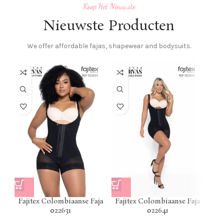
Koop Het Nieuwste
Nieuwste Producten
We offer affordable fajas, shapewear and bodysuits.
F
Fajitex Colombiaanse Faja
Fajitex Colombiaanse Faja
022631
022641