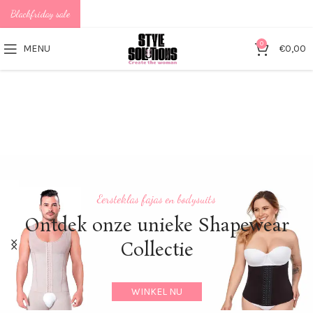
Blackfriday sale
0
MENU
€
0,00
Eersteklas fajas en bodysuits
Nieuwst
Ontdek onze unieke Shapewear
Collectie
WINKEL NU