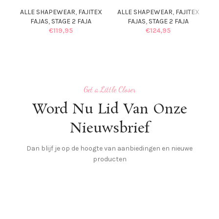
A
ALLE SHAPEWEAR
,
FAJITEX
ALLE SHAPEWEAR
,
FAJITEX
FAJAS
,
STAGE 2 FAJA
FAJAS
,
STAGE 2 FAJA
€
119,95
€
124,95
Get a Little Closer
Word Nu Lid Van Onze
Nieuwsbrief
Dan blijf je op de hoogte van aanbiedingen en nieuwe
producten