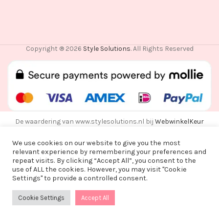
Copyright ® 2026
Style Solutions
. All Rights Reserved
De waardering van www.stylesolutions.nl bij
WebwinkelKeur
Reviews
is 8.6/10 gebaseerd op 25 reviews.
We use cookies on our website to give you the most
relevant experience by remembering your preferences and
repeat visits. By clicking “Accept All”, you consent to the
use of ALL the cookies. However, you may visit "Cookie
Vanwege een korte vakantie worden alle
Settings" to provide a controlled consent.
bestellingen vanaf alle bestellingen vanaf
maandag 3 augustus na 15:00 pas op woensdag
Cookie Settings
Accept All
0
12 augustus verzonden!
Shop
Wishlist
Cart
My account