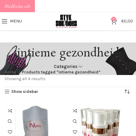
Blackfriday sale
0
MENU
€
0,00
intieme gezondheid
Categories
Home
Products tagged “intieme gezondheid”
Showing all 4 results
Show sidebar