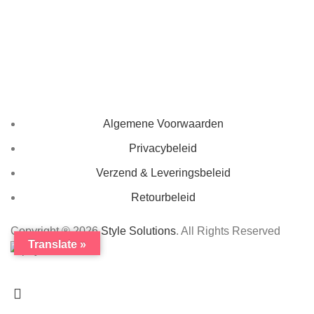
€
1
Algemene Voorwaarden
Privacybeleid
Verzend & Leveringsbeleid
Retourbeleid
Copyright ® 2026
Style Solutions
. All Rights Reserved
Translate »
Blackfriday sale