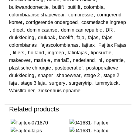
buikwandcorrectie
,
butlift
,
buttlift
,
colombia
,
colombiaanse shapewear
,
compressie
,
corrigerend
korset
,
corrigerende ondergoed
,
cosmetische ingreep
,
dieet
,
dominicaanse
,
dominican repulbic
,
DR
,
drukkleding
,
drukpak
,
facelift
,
faja
,
fajas
,
fajas
colombianas
,
fajascolombianas
,
fajitex
,
Fajitex Fajas
,
fillers
,
holland
,
ingreep
,
latinfajas
,
liposuctie
,
makeover
,
maria e
,
mariaE
,
nederland
,
nl
,
operatie
,
plastische chirurgie
,
postoperatief
,
postoperatieve
drukkleding
,
shaper
,
shapewear
,
stage 2
,
stage 2
faja
,
stage 3 faja
,
surgery
,
surgerytrip
,
tummytuck
,
Waisttrainer
,
ziekenhuis opname
Related products