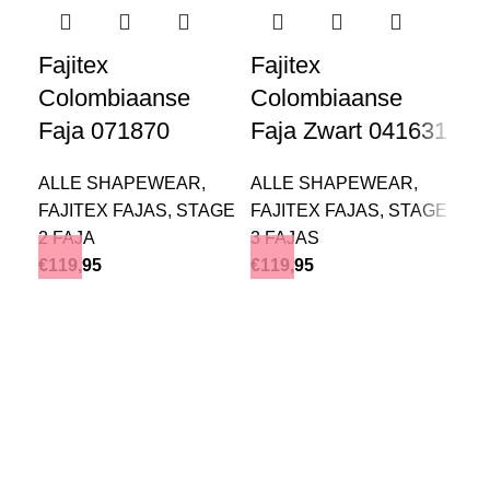
Fajitex
Fajitex
Colombiaanse
Colombiaanse
Faja 071870
Faja Zwart 041631
ALLE SHAPEWEAR
,
ALLE SHAPEWEAR
,
FAJITEX FAJAS
,
STAGE
FAJITEX FAJAS
,
STAGE
Cu
2 FAJA
3 FAJAS
Co
€
119,95
€
119,95
AL
ST
OR
CO
TR
WA
TR