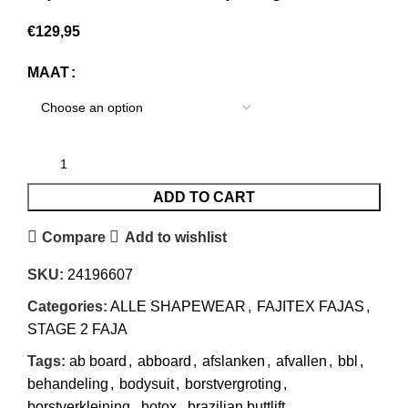
€
129,95
MAAT
ADD TO CART
Compare
Add to wishlist
SKU:
24196607
Categories:
ALLE SHAPEWEAR
,
FAJITEX FAJAS
,
STAGE 2 FAJA
Tags:
ab board
,
abboard
,
afslanken
,
afvallen
,
bbl
,
behandeling
,
bodysuit
,
borstvergroting
,
borstverkleining
,
botox
,
brazilian buttlift
,