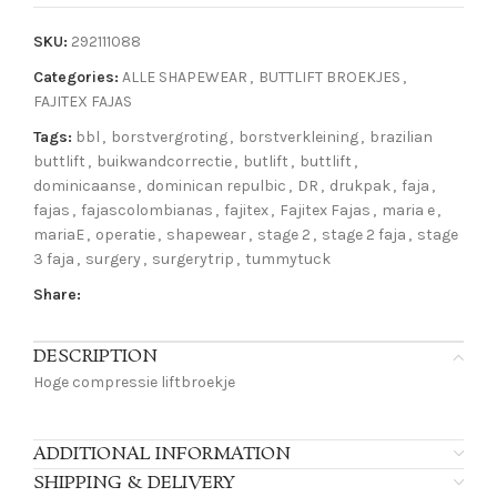
SKU:
292111088
Categories:
ALLE SHAPEWEAR
,
BUTTLIFT BROEKJES
,
FAJITEX FAJAS
Tags:
bbl
,
borstvergroting
,
borstverkleining
,
brazilian
buttlift
,
buikwandcorrectie
,
butlift
,
buttlift
,
dominicaanse
,
dominican repulbic
,
DR
,
drukpak
,
faja
,
fajas
,
fajascolombianas
,
fajitex
,
Fajitex Fajas
,
maria e
,
mariaE
,
operatie
,
shapewear
,
stage 2
,
stage 2 faja
,
stage
3 faja
,
surgery
,
surgerytrip
,
tummytuck
Share:
DESCRIPTION
Hoge compressie liftbroekje
ADDITIONAL INFORMATION
SHIPPING & DELIVERY