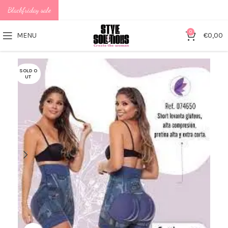
Blackfriday sale
0
MENU
€
0,00
SOLD O
UT