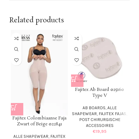
Related products
Fajitex Ab Board 025160
Type V
Fa
AB BOARDS
,
ALLE
SHAPEWEAR
,
FAJITEX FAJAS
,
Fajitex Colombiaanse Faja
POST CHIRURGISCHE
AL
Zwart of Beige 022841
ACCESSOIRES
€
19,95
ALLE SHAPEWEAR
,
FAJITEX