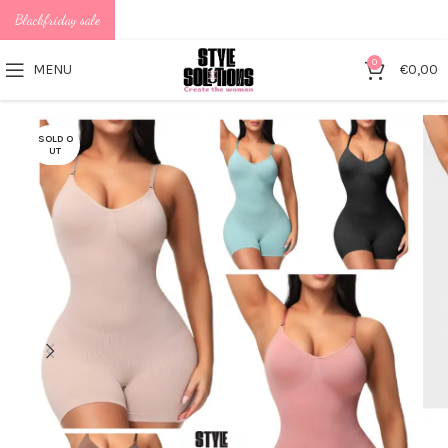
Blackfriday sale
0
MENU
€
0,00
SOLD O
UT