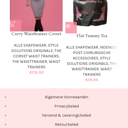
S
Curvy Waisttrainer Corset
Flat Tummy Tea
AL
ALLE SHAPEWEAR
,
STYLE
ALLE SHAPEWEAR
,
NOENOO
,
SOLUTIONS ORIGINALS
,
THE
POST CHIRURGISCHE
CORSET WAIST TRAINERS
,
ACCESSOIRES
,
STYLE
THE WAISTTRAINER
,
WAIST
SOLUTIONS ORIGINALS
,
THE
TRAINERS
WAISTTRAINER
,
WAIST
€
119,95
TRAINERS
€
19,95
Algemene Voorwaarden
Privacybeleid
Verzend & Leveringsbeleid
Retourbeleid